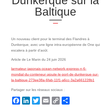
Dunkerque sur la
Baltique
Un nouveau client pour le terminal des Flandres à
Dunkerque, avec une ligne intra-européenne de One qui
escalera à partir d’août.
Article de Le Marin du 24 juin 2026
larmateur-japonais-ocean-network-express-n-6-
mondial-du-conteneur-ajoute-le-port-de-dunkerque-sur-
la-baltique-273ee38a-6fab-11f1-a6cc-3a2a661228b1
Partager sur les réseaux sociaux :
Facebook
LinkedIn
Twitter
Email
Copy
Share
Link