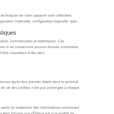
techniques de votre appareil sont collectées
ration matérielle, configuration logicielle, type
stiques
taires, commerciales et statistiques. Ces
ectons ni ne conservons aucune donnée nominative
’être revendues à des tiers.
imum après leur premier dépôt dans le terminal
rée de vie des cookies n’est pas prolongée à chaque
 à partir du traitement des informations concernant
s êtes informé que l’Éditeur est susceptible de