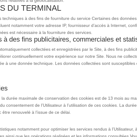
ons relatives à la géolocalisation.
S DU TERMINAL
 techniques à des fins de fourniture du service Certaines des données 
uent notamment votre adresse IP, fournisseur d’accès à Internet, configu
ées est nécessaire à la fourniture des services.
à des fins publicitaires, commerciales et stati
omatiquement collectées et enregistrées par le Site, à des fins publici
éliorer continuellement votre expérience sur notre Site. Nous ne coll
 à une donnée technique. Les données collectées sont susceptibles d
ies
a durée maximale de conservation des cookies est de 13 mois au max
té du consentement de l’Utilisateur à l’utilisation de ces cookies. La du
 être renouvelé à l’issue de ce délai.
atistiques notamment pour optimiser les services rendus à l’Utilisateur,
s ainsi que les opérations réalisées et les informations consultées.
Vou