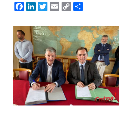
Facebook
LinkedIn
Twitter
Email
Copy
Share
Link