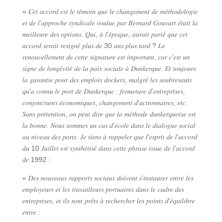
« 𝐶𝑒𝑡 𝑎𝑐𝑐𝑜𝑟𝑑 𝑒𝑠𝑡 𝑙𝑒 𝑡𝑒́𝑚𝑜𝑖𝑛 𝑞𝑢𝑒 𝑙𝑒 𝑐ℎ𝑎𝑛𝑔𝑒𝑚𝑒𝑛𝑡 𝑑𝑒 𝑚𝑒́𝑡ℎ𝑜𝑑𝑜𝑙𝑜𝑔𝑖𝑒
𝑒𝑡 𝑑𝑒 𝑙’𝑎𝑝𝑝𝑟𝑜𝑐ℎ𝑒 𝑠𝑦𝑛𝑑𝑖𝑐𝑎𝑙𝑒 𝑣𝑜𝑢𝑙𝑢𝑒 𝑝𝑎𝑟 𝐵𝑒𝑟𝑛𝑎𝑟𝑑 𝐺𝑜𝑢𝑣𝑎𝑟𝑡 𝑒́𝑡𝑎𝑖𝑡 𝑙𝑎
𝑚𝑒𝑖𝑙𝑙𝑒𝑢𝑟𝑒 𝑑𝑒𝑠 𝑜𝑝𝑡𝑖𝑜𝑛𝑠. 𝑄𝑢𝑖, 𝑎̀ 𝑙’𝑒́𝑝𝑜𝑞𝑢𝑒, 𝑎𝑢𝑟𝑎𝑖𝑡 𝑝𝑎𝑟𝑖𝑒́ 𝑞𝑢𝑒 𝑐𝑒𝑡
𝑎𝑐𝑐𝑜𝑟𝑑 𝑠𝑒𝑟𝑎𝑖𝑡 𝑟𝑒𝑠𝑖𝑔𝑛𝑒́ 𝑝𝑙𝑢𝑠 𝑑𝑒 30 𝑎𝑛𝑠 𝑝𝑙𝑢𝑠 𝑡𝑎𝑟𝑑 ? 𝐿𝑒
𝑟𝑒𝑛𝑜𝑢𝑣𝑒𝑙𝑙𝑒𝑚𝑒𝑛𝑡 𝑑𝑒 𝑐𝑒𝑡𝑡𝑒 𝑠𝑖𝑔𝑛𝑎𝑡𝑢𝑟𝑒 𝑒𝑠𝑡 𝑖𝑚𝑝𝑜𝑟𝑡𝑎𝑛𝑡, 𝑐𝑎𝑟 𝑐’𝑒𝑠𝑡 𝑢𝑛
𝑠𝑖𝑔𝑛𝑒 𝑑𝑒 𝑙𝑜𝑛𝑔𝑒́𝑣𝑖𝑡𝑒́ 𝑑𝑒 𝑙𝑎 𝑝𝑎𝑖𝑥 𝑠𝑜𝑐𝑖𝑎𝑙𝑒 𝑎̀ 𝐷𝑢𝑛𝑘𝑒𝑟𝑞𝑢𝑒. 𝐸𝑡 𝑡𝑜𝑢𝑗𝑜𝑢𝑟𝑠
𝑙𝑎 𝑔𝑎𝑟𝑎𝑛𝑡𝑖𝑒 𝑝𝑜𝑢𝑟 𝑑𝑒𝑠 𝑒𝑚𝑝𝑙𝑜𝑖𝑠 𝑑𝑜𝑐𝑘𝑒𝑟𝑠, 𝑚𝑎𝑙𝑔𝑟𝑒́ 𝑙𝑒𝑠 𝑠𝑜𝑢𝑏𝑟𝑒𝑠𝑎𝑢𝑡𝑠
𝑞𝑢’𝑎 𝑐𝑜𝑛𝑛𝑢 𝑙𝑒 𝑝𝑜𝑟𝑡 𝑑𝑒 𝐷𝑢𝑛𝑘𝑒𝑟𝑞𝑢𝑒 : 𝑓𝑒𝑟𝑚𝑒𝑡𝑢𝑟𝑒 𝑑’𝑒𝑛𝑡𝑟𝑒𝑝𝑟𝑖𝑠𝑒𝑠,
𝑐𝑜𝑛𝑗𝑜𝑛𝑐𝑡𝑢𝑟𝑒𝑠 𝑒́𝑐𝑜𝑛𝑜𝑚𝑖𝑞𝑢𝑒𝑠, 𝑐ℎ𝑎𝑛𝑔𝑒𝑚𝑒𝑛𝑡 𝑑’𝑎𝑐𝑡𝑖𝑜𝑛𝑛𝑎𝑖𝑟𝑒𝑠, 𝑒𝑡𝑐.
𝑆𝑎𝑛𝑠 𝑝𝑟𝑒́𝑡𝑒𝑛𝑡𝑖𝑜𝑛, 𝑜𝑛 𝑝𝑒𝑢𝑡 𝑑𝑖𝑟𝑒 𝑞𝑢𝑒 𝑙𝑎 𝑚𝑒́𝑡ℎ𝑜𝑑𝑒 𝑑𝑢𝑛𝑘𝑒𝑟𝑞𝑢𝑜𝑖𝑠𝑒 𝑒𝑠𝑡
𝑙𝑎 𝑏𝑜𝑛𝑛𝑒. 𝑁𝑜𝑢𝑠 𝑠𝑜𝑚𝑚𝑒𝑠 𝑢𝑛 𝑐𝑎𝑠 𝑑’𝑒́𝑐𝑜𝑙𝑒 𝑑𝑎𝑛𝑠 𝑙𝑒 𝑑𝑖𝑎𝑙𝑜𝑔𝑢𝑒 𝑠𝑜𝑐𝑖𝑎𝑙
𝑎𝑢 𝑛𝑖𝑣𝑒𝑎𝑢 𝑑𝑒𝑠 𝑝𝑜𝑟𝑡𝑠. 𝐽𝑒 𝑡𝑖𝑒𝑛𝑠 𝑎̀ 𝑟𝑎𝑝𝑝𝑒𝑙𝑒𝑟 𝑞𝑢𝑒 𝑙’𝑒𝑠𝑝𝑟𝑖𝑡 𝑑𝑒 𝑙’𝑎𝑐𝑐𝑜𝑟𝑑
𝑑𝑢 10 𝐽𝑢𝑖𝑙𝑙𝑒𝑡 𝑒𝑠𝑡 𝑠𝑦𝑛𝑡ℎ𝑒́𝑡𝑖𝑠𝑒́ 𝑑𝑎𝑛𝑠 𝑐𝑒𝑡𝑡𝑒 𝑝ℎ𝑟𝑎𝑠𝑒 𝑖𝑠𝑠𝑢𝑒 𝑑𝑒 𝑙’𝑎𝑐𝑐𝑜𝑟𝑑
𝑑𝑒 1992 :
« 𝐷𝑒𝑠 𝑛𝑜𝑢𝑣𝑒𝑎𝑢𝑥 𝑟𝑎𝑝𝑝𝑜𝑟𝑡𝑠 𝑠𝑜𝑐𝑖𝑎𝑢𝑥 𝑑𝑜𝑖𝑣𝑒𝑛𝑡 𝑠’𝑖𝑛𝑠𝑡𝑎𝑢𝑟𝑒𝑟 𝑒𝑛𝑡𝑟𝑒 𝑙𝑒𝑠
𝑒𝑚𝑝𝑙𝑜𝑦𝑒𝑢𝑟𝑠 𝑒𝑡 𝑙𝑒𝑠 𝑡𝑟𝑎𝑣𝑎𝑖𝑙𝑙𝑒𝑢𝑟𝑠 𝑝𝑜𝑟𝑡𝑢𝑎𝑖𝑟𝑒𝑠 𝑑𝑎𝑛𝑠 𝑙𝑒 𝑐𝑎𝑑𝑟𝑒 𝑑𝑒𝑠
𝑒𝑛𝑡𝑟𝑒𝑝𝑟𝑖𝑠𝑒𝑠, 𝑒𝑡 𝑖𝑙𝑠 𝑠𝑜𝑛𝑡 𝑝𝑟𝑒̂𝑡𝑠 𝑎̀ 𝑟𝑒𝑐ℎ𝑒𝑟𝑐ℎ𝑒𝑟 𝑙𝑒𝑠 𝑝𝑜𝑖𝑛𝑡𝑠 𝑑’𝑒́𝑞𝑢𝑖𝑙𝑖𝑏𝑟𝑒
𝑒𝑛𝑡𝑟𝑒 :