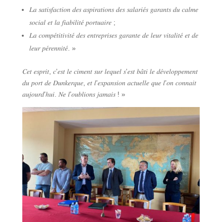
𝐿𝑎 𝑠𝑎𝑡𝑖𝑠𝑓𝑎𝑐𝑡𝑖𝑜𝑛 𝑑𝑒𝑠 𝑎𝑠𝑝𝑖𝑟𝑎𝑡𝑖𝑜𝑛𝑠 𝑑𝑒𝑠 𝑠𝑎𝑙𝑎𝑟𝑖𝑒́𝑠 𝑔𝑎𝑟𝑎𝑛𝑡𝑠 𝑑𝑢 𝑐𝑎𝑙𝑚𝑒
𝑠𝑜𝑐𝑖𝑎𝑙 𝑒𝑡 𝑙𝑎 𝑓𝑖𝑎𝑏𝑖𝑙𝑖𝑡𝑒́ 𝑝𝑜𝑟𝑡𝑢𝑎𝑖𝑟𝑒 ;
𝐿𝑎 𝑐𝑜𝑚𝑝𝑒́𝑡𝑖𝑡𝑖𝑣𝑖𝑡𝑒́ 𝑑𝑒𝑠 𝑒𝑛𝑡𝑟𝑒𝑝𝑟𝑖𝑠𝑒𝑠 𝑔𝑎𝑟𝑎𝑛𝑡𝑒 𝑑𝑒 𝑙𝑒𝑢𝑟 𝑣𝑖𝑡𝑎𝑙𝑖𝑡𝑒́ 𝑒𝑡 𝑑𝑒
𝑙𝑒𝑢𝑟 𝑝𝑒́𝑟𝑒𝑛𝑛𝑖𝑡𝑒́. »
𝐶𝑒𝑡 𝑒𝑠𝑝𝑟𝑖𝑡, 𝑐’𝑒𝑠𝑡 𝑙𝑒 𝑐𝑖𝑚𝑒𝑛𝑡 𝑠𝑢𝑟 𝑙𝑒𝑞𝑢𝑒𝑙 𝑠’𝑒𝑠𝑡 𝑏𝑎̂𝑡𝑖 𝑙𝑒 𝑑𝑒́𝑣𝑒𝑙𝑜𝑝𝑝𝑒𝑚𝑒𝑛𝑡
𝑑𝑢 𝑝𝑜𝑟𝑡 𝑑𝑒 𝐷𝑢𝑛𝑘𝑒𝑟𝑞𝑢𝑒, 𝑒𝑡 𝑙’𝑒𝑥𝑝𝑎𝑛𝑠𝑖𝑜𝑛 𝑎𝑐𝑡𝑢𝑒𝑙𝑙𝑒 𝑞𝑢𝑒 𝑙’𝑜𝑛 𝑐𝑜𝑛𝑛𝑎𝑖𝑡
𝑎𝑢𝑗𝑜𝑢𝑟𝑑’ℎ𝑢𝑖. 𝑁𝑒 𝑙’𝑜𝑢𝑏𝑙𝑖𝑜𝑛𝑠 𝑗𝑎𝑚𝑎𝑖𝑠 ! »